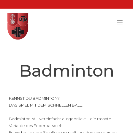
Zum
Inhalt
springen
Nav
ums
Badminton
KENNST DU BADMINTON?
DAS SPIEL MIT DEM SCHNELLEN BALL!
Badminton ist – vereinfacht ausgedrückt – die rasante
Variante des Federballspiels.
Es wird auf einem Spielfeld gespielt, bei dem die beiden