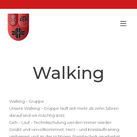
Zum
Inhalt
springen
Nav
ums
Walking
Walking – Gruppe
Unsere Walking – Gruppe läuft seit mehr als zehn Jahren
darauf sind wir mächtig stolz.
Geh – Lauf – Technikschulung werden immer wieder
Geübt und vervollkommnet. Herz – und Kreislauftraining
verbessert und an der richtigen Atemtechnik gearbeitet.