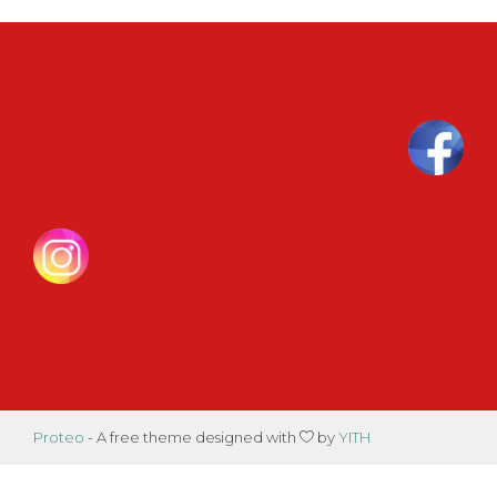
Proteo
- A free theme designed with
by
YITH